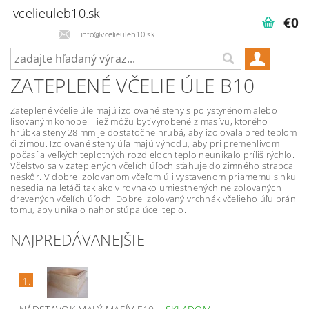
vcelieuleb10.sk
€0
info@vcelieuleb10.sk
ZATEPLENÉ VČELIE ÚLE B10
Zateplené včelie úle majú izolované steny s polystyrénom alebo
lisovaným konope. Tiež môžu byť vyrobené z masívu, ktorého
hrúbka steny 28 mm je dostatočne hrubá, aby izolovala pred teplom
či zimou. Izolované steny úľa majú výhodu, aby pri premenlivom
počasí a veľkých teplotných rozdieloch teplo neunikalo príliš rýchlo.
Včelstvo sa v zateplených včelích úľoch sťahuje do zimného strapca
neskôr. V dobre izolovanom včeľom úli vystavenom priamemu slnku
nesedia na letáči tak ako v rovnako umiestnených neizolovaných
drevených včelích úľoch. Dobre izolovaný vrchnák včelieho úľu bráni
tomu, aby unikalo nahor stúpajúcej teplo.
NAJPREDÁVANEJŠIE
1.