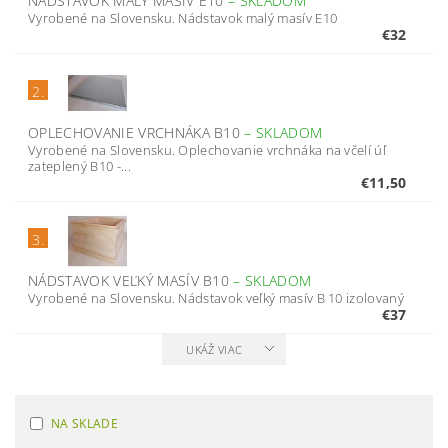
NÁDSTAVOK MALÝ MASÍV E10
–
SKLADOM
Vyrobené na Slovensku. Nádstavok malý masív E10
€32
2.
OPLECHOVANIE VRCHNÁKA B10
–
SKLADOM
Vyrobené na Slovensku. Oplechovanie vrchnáka na včelí úľ
zateplený B10 -...
€11,50
3.
NÁDSTAVOK VEĽKÝ MASÍV B10
–
SKLADOM
Vyrobené na Slovensku. Nádstavok veľký masív B 10 izolovaný
€37
UKÁŽ VIAC
NA SKLADE