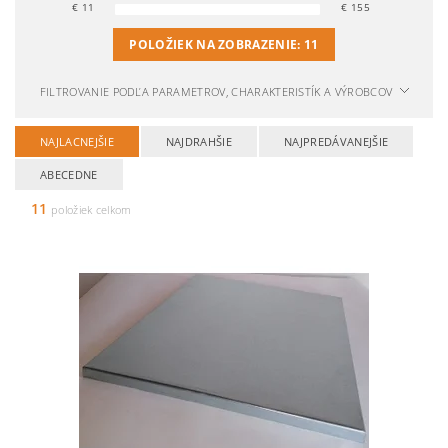
€
11
€
155
POLOŽIEK NA ZOBRAZENIE:
11
FILTROVANIE PODĽA PARAMETROV, CHARAKTERISTÍK A VÝROBCOV
NAJLACNEJŠIE
NAJDRAHŠIE
NAJPREDÁVANEJŠIE
ABECEDNE
11
položiek celkom