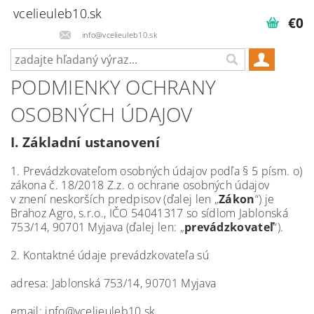
vcelieuleb10.sk
€0
info@vcelieuleb10.sk
PODMIENKY OCHRANY
OSOBNÝCH ÚDAJOV
I.
Základní ustanovení
1. Prevádzkovateľom osobných údajov podľa § 5 písm. o)
zákona č. 18/2018 Z.z. o ochrane osobných údajov
v znení neskorších predpisov (ďalej len „
Zákon
“) je
Brahoz Agro, s.r.o., IČO 54041317 so sídlom Jablonská
753/14, 90701 Myjava (ďalej len: „
prevádzkovateľ
“).
2. Kontaktné údaje prevádzkovateľa sú
adresa: Jablonská 753/14, 90701 Myjava
email: info@vcelieuleb10.sk