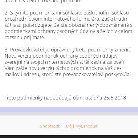
a že ich v celom rozsahu prijímate.
2. S týmito podmienkami súhlasíte zaškrtnutím súhlasu
prostredníctvom internetového formulára. Zaškrtnutím
súhlasu potvrdzujete, že ste oboznámený/oboznámená s
podmienkami ochrany osobných údajov a že ich v celom
rozsahu prijímate.
3. Prevádzkovateľ je oprávnený tieto podmienky zmeniť.
Novú verziu podmienok ochrany osobných údajov
zverejní na svojich internetových stránkach a zároveň
Vám zašle novú verziu týchto podmienok na Vašu e-
mailovú adresu, ktorú ste prevádzkovateľovi poskytol/la.
Tieto podmienky nadobúdajú účinnosť dňa 25.5.2018.
Shoptet.sk
|
MôjPrvýEshop.sk