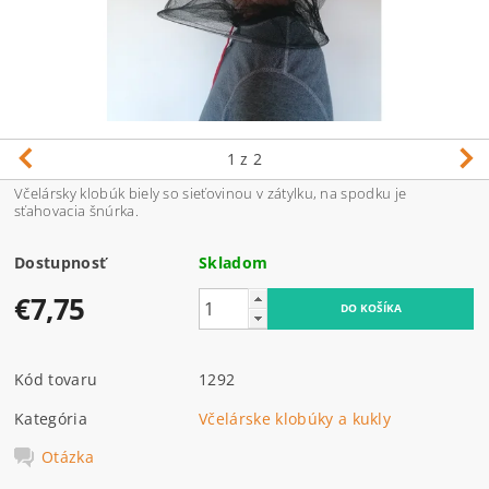
1
z 2
Včelársky klobúk biely so sieťovinou v zátylku, na spodku je
sťahovacia šnúrka.
Dostupnosť
Skladom
€7,75
Kód tovaru
1292
Kategória
Včelárske klobúky a kukly
Otázka