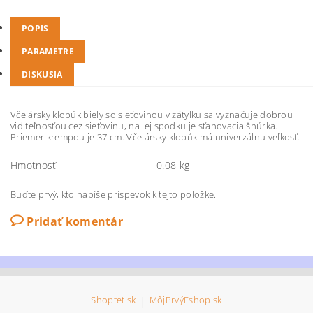
POPIS
PARAMETRE
DISKUSIA
Včelársky klobúk biely so sieťovinou v zátylku sa vyznačuje dobrou
viditeľnosťou cez sieťovinu, na jej spodku je sťahovacia šnúrka.
Priemer krempou je 37 cm. Včelársky klobúk má univerzálnu veľkosť.
Hmotnosť
0.08 kg
Buďte prvý, kto napíše príspevok k tejto položke.
Pridať komentár
Shoptet.sk
|
MôjPrvýEshop.sk