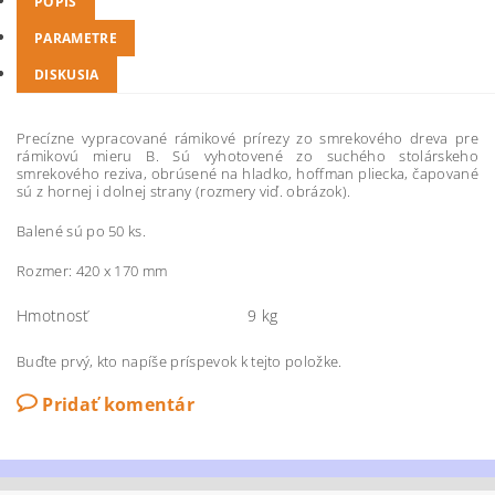
POPIS
PARAMETRE
DISKUSIA
Precízne vypracované rámikové prírezy zo smrekového dreva pre
rámikovú mieru B. Sú vyhotovené zo suchého stolárskeho
smrekového reziva, obrúsené na hladko, hoffman pliecka, čapované
sú z hornej i dolnej strany (rozmery viď. obrázok).
Balené sú po 50 ks.
Rozmer: 420 x 170 mm
Hmotnosť
9 kg
Buďte prvý, kto napíše príspevok k tejto položke.
Pridať komentár