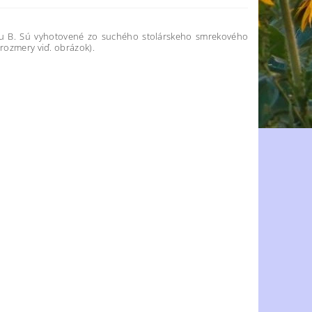
ru B. Sú vyhotovené zo suchého stolárskeho smrekového
(rozmery viď. obrázok).