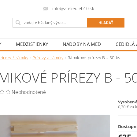
info@vcelieuleb10.sk
Y
MEDZISTIENKY
NÁDOBY NA MED
CEDIDLÁ /
H MATIEK
DROBNÉ NÁRADIE
OCHRANNÉ OBLEČEN
rírezy / rámiky
Prírezy a rámiky
Rámikové prírezy B - 50 ks
NAPÍŠTE NÁM
KONTAKT
MIKOVÉ PRÍREZY B - 5
Neohodnotené
Vyrobené
0,70 € za 
Dostupn