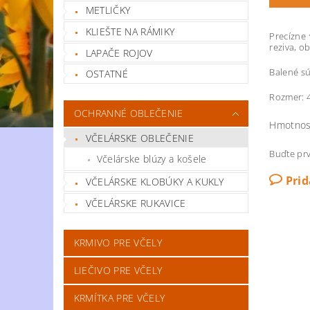
METLIČKY
KLIEŠTE NA RÁMIKY
Precízne
reziva, o
LAPAČE ROJOV
Balené sú
OSTATNÉ
Rozmer: 
OCHRANNÉ OBLEČENIE
Hmotnos
VČELÁRSKE OBLEČENIE
Buďte prv
Včelárske blúzy a košele
Pri
VČELÁRSKE KLOBÚKY A KUKLY
VČELÁRSKE RUKAVICE
KRMIVO PRE VČELY
LIEČIVO PRE VČELY
KRMÍTKA PRE VČELY