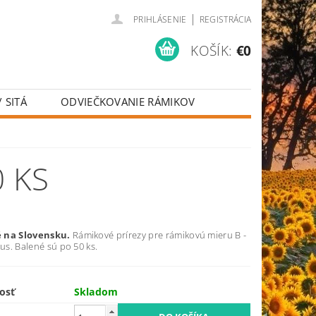
|
PRIHLÁSENIE
REGISTRÁCIA
KOŠÍK:
€0
 SITÁ
ODVIEČKOVANIE RÁMIKOV
IE
KRMIVO PRE VČELY
0 KS
 na Slovensku.
Rámikové prírezy pre rámikovú mieru B -
kus. Balené sú po 50 ks.
osť
Skladom