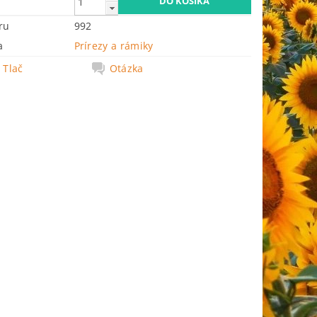
ru
992
a
Prírezy a rámiky
Tlač
Otázka