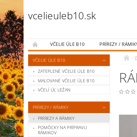
vcelieuleb10.sk
VČELIE ÚLE B10
PRÍREZY / RÁMIK
PRÍSLUŠENSTVO K ÚĽOM
CHOV VČELÝC
P
VČELIE ÚLE B10
LIEČIVO PRE VČELY
KRMÍTKA PRE VČELY
ZATEPLENÉ VČELIE ÚLE B10
RÁ
MAĽOVANÉ VČELIE ÚLE B10
VČELÍ ÚĽ LEŽAN
PRÍREZY / RÁMIKY
PRÍREZY A RÁMIKY
POMÔCKY NA PRÍPRAVU
RÁMIKOV