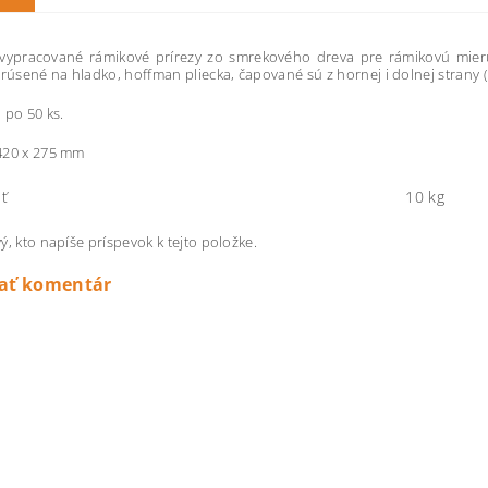
 vypracované rámikové prírezy zo smrekového dreva pre rámikovú mie
brúsené na hladko, hoffman pliecka, čapované sú z hornej i dolnej strany 
 po 50 ks.
420 x 275 mm
ť
10 kg
ý, kto napíše príspevok k tejto položke.
dať komentár