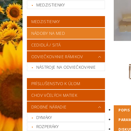
MEDZISTIENKY
MEDZISTIENKY
NÁDOBY NA MED
CEDIDLÁ / SITÁ
ODVIEČKOVANIE RÁMIKOV
NÁSTROJE NA ODVIEČKOVANIE
PRÍSLUŠENSTVO K ÚĽOM
CHOV VČELÝCH MATIEK
DROBNÉ NÁRADIE
POPIS
DYMÁKY
PARAM
ROZPERÁKY
DISKU