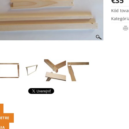
€35
Kód tova
Kategóri
ETRE
SIA