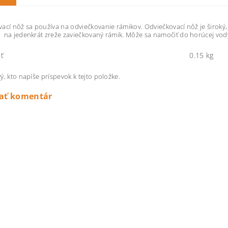
ací nôž sa používa na odviečkovanie rámikov. Odviečkovací nôž je široký, 
na jedenkrát zreže zaviečkovaný rámik. Môže sa namočiť do horúcej vody 
ť
0.15 kg
ý, kto napíše príspevok k tejto položke.
dať komentár