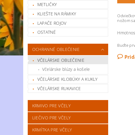
METLIČKY
KLIEŠTE NA RÁMIKY
Odviečkov
nožom sa 
LAPAČE ROJOV
OSTATNÉ
Hmotnos
Buďte prv
OCHRANNÉ OBLEČENIE
Pri
VČELÁRSKE OBLEČENIE
Včelárske blúzy a košele
VČELÁRSKE KLOBÚKY A KUKLY
VČELÁRSKE RUKAVICE
KRMIVO PRE VČELY
LIEČIVO PRE VČELY
KRMÍTKA PRE VČELY