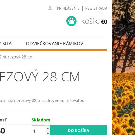
|
PRIHLÁSENIE
REGISTRÁCIA
KOŠÍK:
€0
 SITÁ
ODVIEČKOVANIE RÁMIKOV
IE
KRMIVO PRE VČELY
ž nerezový 28 cm
EZOVÝ 28 CM
ací nôž nerezový 28 cm s drevenou rukoväťou
osť
Skladom
30