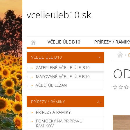
vcelieuleb10.sk
VČELIE ÚLE B10
PRÍREZY / RÁMIK
PRÍSLUŠENSTVO K ÚĽOM
CHOV VČELÝC
VČELIE ÚLE B10
LIEČIVO PRE VČELY
KRMÍTKA PRE VČELY
ZATEPLENÉ VČELIE ÚLE B10
OD
MAĽOVANÉ VČELIE ÚLE B10
VČELÍ ÚĽ LEŽAN
PRÍREZY / RÁMIKY
PRÍREZY A RÁMIKY
POMÔCKY NA PRÍPRAVU
RÁMIKOV