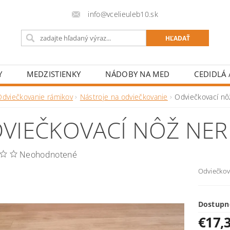
info@vcelieuleb10.sk
Y
MEDZISTIENKY
NÁDOBY NA MED
CEDIDLÁ /
H MATIEK
DROBNÉ NÁRADIE
OCHRANNÉ OBLEČEN
Odviečkovanie rámikov
Nástroje na odviečkovanie
Odviečkovací nô
NAPÍŠTE NÁM
KONTAKT
VIEČKOVACÍ NÔŽ NER
Neohodnotené
Odviečkov
Dostupn
€17,