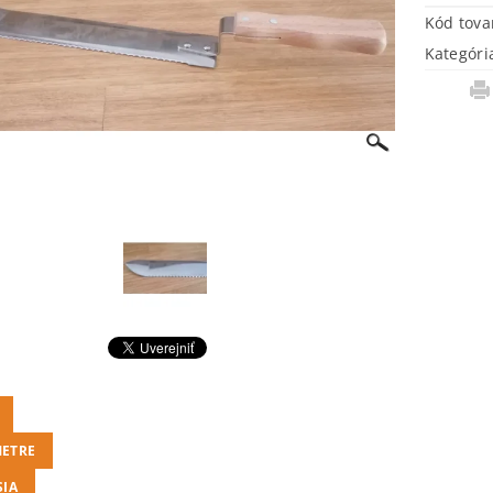
Kód tova
Kategóri
ETRE
SIA