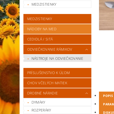
MEDZISTIENKY
MEDZISTIENKY
NÁDOBY NA MED
CEDIDLÁ / SITÁ
ODVIEČKOVANIE RÁMIKOV
NÁSTROJE NA ODVIEČKOVANIE
PRÍSLUŠENSTVO K ÚĽOM
CHOV VČELÝCH MATIEK
DROBNÉ NÁRADIE
POPIS
DYMÁKY
PARAM
ROZPERÁKY
DISKU