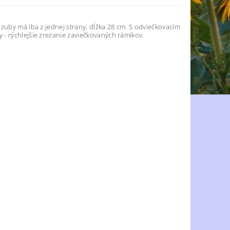
zuby má iba z jednej strany, dĺžka 28 cm. S odviečkovacím
- rýchlejšie zrezanie zaviečkovaných rámikov.