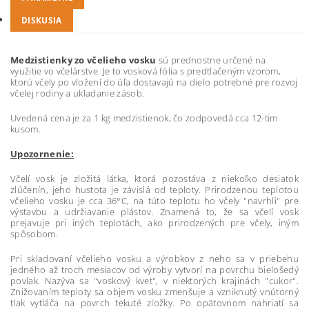
DISKUSIA
Medzistienky zo včelieho vosku
sú prednostne určené na
využitie vo včelárstve. Je to vosková fólia s predtlačeným vzorom,
ktorú včely po vložení do úľa dostavajú na dielo potrebné pre rozvoj
včelej rodiny a ukladanie zásob.
Uvedená cena je za 1 kg medzistienok, čo zodpovedá cca 12-tim
kusom.
Upozornenie:
Včelí vosk je zložitá látka, ktorá pozostáva z niekoľko desiatok
zlúčenín, jeho hustota je závislá od teploty. Prirodzenou teplotou
včelieho vosku je cca 36°C, na túto teplotu ho včely "navrhli" pre
výstavbu a udržiavanie plástov. Znamená to, že sa včelí vosk
prejavuje pri iných teplotách, ako prirodzených pre včely, iným
spôsobom.
Pri skladovaní včelieho vosku a výrobkov z neho sa v priebehu
jedného až troch mesiacov od výroby vytvorí na povrchu bielošedý
povlak. Nazýva sa "voskový kvet", v niektorých krajinách "cukor".
Znižovaním teploty sa objem vosku zmenšuje a vzniknutý vnútorný
tlak vytláča na povrch tekuté zložky. Po opätovnom nahriatí sa