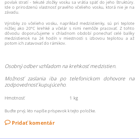
povlak stratí - tekuté zložky vosku sa vrátia späť do jeho štruktúry.
Ide o prirodzenú vlastnosť pravého včelieho vosku, ktorá nie je na
závadu.
Výrobky zo včelieho vosku, napríklad medzistienky, sú pri teplote
nižšej ako 20°C krehké a včelár s nimi nemôže pracovať. Z tohto
dôvodu doporučujeme v chladnom období ponechať celé balíky
medzistienok na 24 hodín v miestnosti s izbovou teplotou a až
potom ich zatavovať do rámikov.
Osobný odber vzhľadom na krehkosť medzistien.
Možnosť zaslania iba po telefonickom dohovore na
zodpovednosť kupujúceho
.
Hmotnosť
1 kg
Buďte prvý, kto napíše príspevok k tejto položke.
Pridať komentár