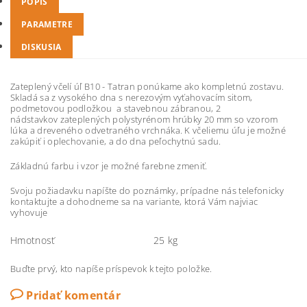
POPIS
PARAMETRE
DISKUSIA
Zateplený včelí úľ B10 - Tatran ponúkame ako kompletnú zostavu.
Skladá sa z vysokého dna s nerezovým vyťahovacím sitom,
podmetovou podložkou a stavebnou zábranou, 2
nádstavkov zateplených polystyrénom hrúbky 20 mm so vzorom
lúka a dreveného odvetraného vrchnáka. K včeliemu úľu je možné
zakúpiť i oplechovanie, a do dna peľochytnú sadu.
Základnú farbu i vzor je možné farebne zmeniť.
Svoju požiadavku napíšte do poznámky, prípadne nás telefonicky
kontaktujte a dohodneme sa na variante, ktorá Vám najviac
vyhovuje
Hmotnosť
25 kg
Buďte prvý, kto napíše príspevok k tejto položke.
Pridať komentár