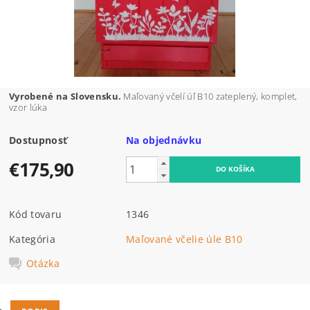
Vyrobené na Slovensku.
Maľovaný včelí úľ B10 zateplený, komplet,
vzor lúka
Dostupnosť
Na objednávku
€175,90
Kód tovaru
1346
Kategória
Maľované včelie úle B10
Otázka