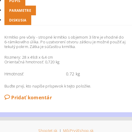
POPIS
PARAMETRE
DISKUSIA
Krmítko pre včely - stropné krmítko s objemom 3 litre je vhodné do
6-rámikového úlika. Po uzatvorení otvoru zátkou je možné použiť aj
tekutý pokrm. Zátka je súčasťou krmítka.
Rozmery: 28 x 49,8 x 6,4 cm
Orientačná hmotnosť: 0,720 kg
Hmotnosť
0.72 kg
Buďte prvý, kto napíše príspevok k tejto položke.
Pridať komentár
Shoptet.sk
|
MôjPrvýEshop.sk