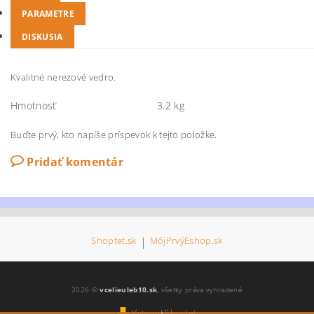
PARAMETRE
DISKUSIA
Kvalitné nerezové vedro.
Hmotnosť
3.2 kg
Buďte prvý, kto napíše príspevok k tejto položke.
Pridať komentár
Shoptet.sk
|
MôjPrvýEshop.sk
2026 ©
vcelieuleb10.sk
, všetky práva vyhradené
Vytvoril Shoptet